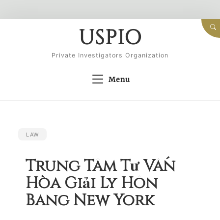
Skip
USPIO
to
content
Private Investigators Organization
Menu
LAW
Trung Tâm Tư Vấn
Hòa Giải Ly Hôn
Bang New York