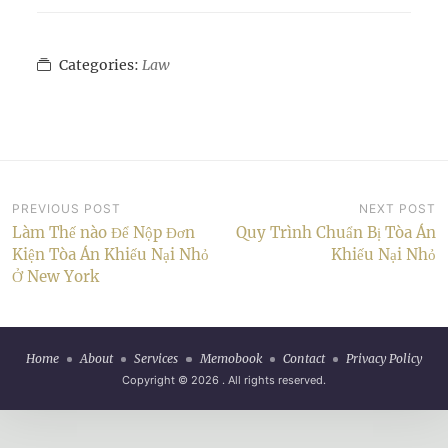
Categories:
Law
Post
PREVIOUS POST
NEXT POST
Làm Thế nào Để Nộp Đơn
Quy Trình Chuẩn Bị Tòa Án
navigation
Kiện Tòa Án Khiếu Nại Nhỏ
Khiếu Nại Nhỏ
Ở New York
Home
About
Services
Memobook
Contact
Privacy Policy
Copyright © 2026
. All rights reserved.