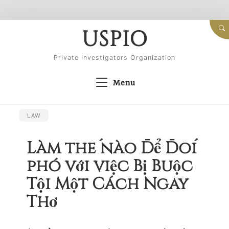
Skip
USPIO
to
content
Private Investigators Organization
Menu
LAW
Làm thế nào Để Đối
phó với việc Bị Buộc
Tội Một Cách Ngây
Thơ