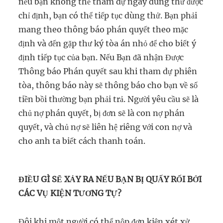
nếu bạn không thể tham dự ngày dùng thử được
chỉ định, bạn có thể tiếp tục dùng thử. Bạn phải
mang theo thông báo phán quyết theo mặc
định và đến gặp thư ký tòa án nhỏ để cho biết ý
định tiếp tục của bạn. Nếu Bạn đã nhận Được
Thông báo Phán quyết sau khi tham dự phiên
tòa, thông báo này sẽ thông báo cho bạn về số
tiền bồi thường bạn phải trả. Người yêu cầu sẽ là
chủ nợ phán quyết, bị đơn sẽ là con nợ phán
quyết, và chủ nợ sẽ liên hệ riêng với con nợ và
cho anh ta biết cách thanh toán.
ĐIỀU GÌ SẼ XẢY RA NẾU BẠN BỊ QUẤY RỐI BỞI
CÁC VỤ KIỆN TƯƠNG TỰ?
Đôi khi một người có thể nộp đơn kiện xét xử