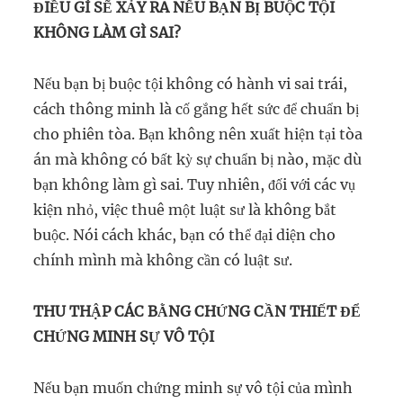
ĐIỀU GÌ SẼ XẢY RA NẾU BẠN BỊ BUỘC TỘI
KHÔNG LÀM GÌ SAI?
Nếu bạn bị buộc tội không có hành vi sai trái,
cách thông minh là cố gắng hết sức để chuẩn bị
cho phiên tòa. Bạn không nên xuất hiện tại tòa
án mà không có bất kỳ sự chuẩn bị nào, mặc dù
bạn không làm gì sai. Tuy nhiên, đối với các vụ
kiện nhỏ, việc thuê một luật sư là không bắt
buộc. Nói cách khác, bạn có thể đại diện cho
chính mình mà không cần có luật sư.
THU THẬP CÁC BẰNG CHỨNG CẦN THIẾT ĐỂ
CHỨNG MINH SỰ VÔ TỘI
Nếu bạn muốn chứng minh sự vô tội của mình